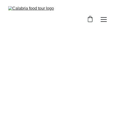
CALABRIA
CATANZARO
Wlady Nigro
1/2/2026
3 min leggere