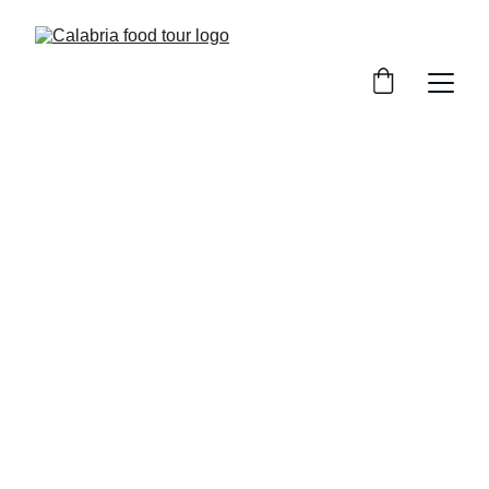
CALABRIA
STORIE DI CALABRESI
CANADA
Wlady Nigro