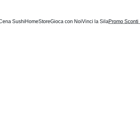
 Cena Sushi
Home
Store
Gioca con Noi
Vinci la Sila
Promo Sconti 