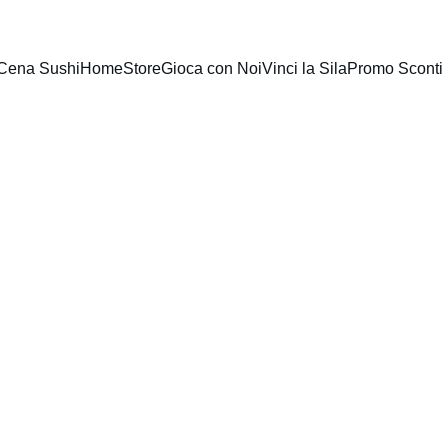
 Cena Sushi
Home
Store
Gioca con Noi
Vinci la Sila
Promo Sconti 